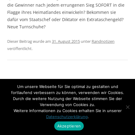
die Gewinner nach jedem errungenen Sieg SOFORT in die
Flagge ihres Heimatlandes einwickeln? Bekommen sie
dafür vom Staatschef oder Diktator ein Extrataschengeld?
Neue Turnschuhe?
Dieser Beitrag wurde am
31. August 2015
unter
Randnotizen
veröffentlicht.
Beitrags-
←
Mit Klimaanlage.
Ey Du.
→
Um unsere Webseite für Sie optimal zu gestalten und
fortlaufend verbessern zu können, verwenden wir Cookies.
Navigation
Durch die weitere Nutzung der Webseite stimmen Sie der
Verwendung von Cookies zu.
Weitere Informationen zu Cookies erhalten Sie in unserer
Datenschutzerklärung
.
Akzeptieren