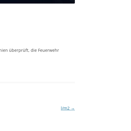
inien überprüft, die Feuerwehr
l/m2
→