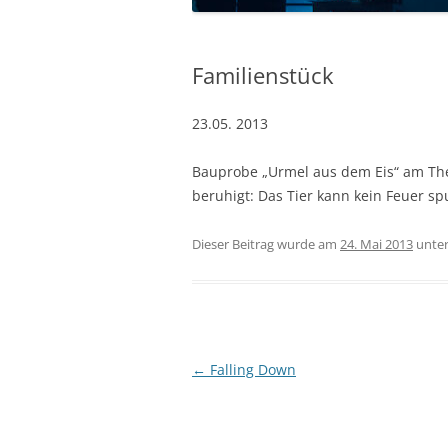
Familienstück
23.05. 2013
Bauprobe „Urmel aus dem Eis“ am Theat
beruhigt: Das Tier kann kein Feuer 
Dieser Beitrag wurde am
24. Mai 2013
unte
Beitrags-
←
Falling Down
Navigation