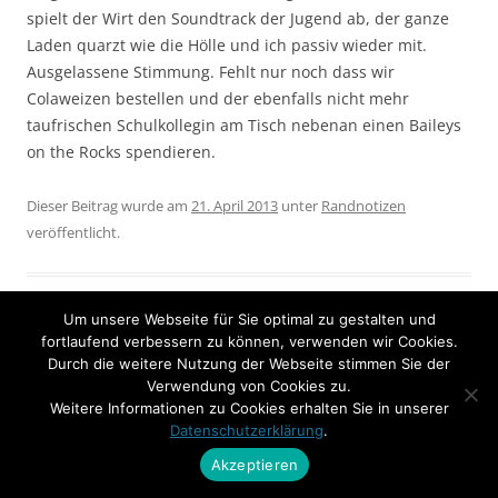
spielt der Wirt den Soundtrack der Jugend ab, der ganze
Laden quarzt wie die Hölle und ich passiv wieder mit.
Ausgelassene Stimmung. Fehlt nur noch dass wir
Colaweizen bestellen und der ebenfalls nicht mehr
taufrischen Schulkollegin am Tisch nebenan einen Baileys
on the Rocks spendieren.
Dieser Beitrag wurde am
21. April 2013
unter
Randnotizen
veröffentlicht.
Um unsere Webseite für Sie optimal zu gestalten und
fortlaufend verbessern zu können, verwenden wir Cookies.
Durch die weitere Nutzung der Webseite stimmen Sie der
Beitrags-
←
XXL-Griller
John Steinbeck
→
Verwendung von Cookies zu.
Navigation
Weitere Informationen zu Cookies erhalten Sie in unserer
Datenschutzerklärung
.
Akzeptieren