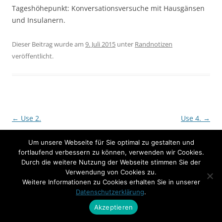
Tageshöhepunkt: Konversationsversuche mit Hausgänsen
und Insulanern.
Dieser Beitrag wurde am
9. Juli 2015
unter
Randnotizen
veröffentlicht.
Beitrags-
←
Use 2.
Use 4.
→
Navigation
Um unsere Webseite für Sie optimal zu gestalten und
fortlaufend verbessern zu können, verwenden wir Cookies.
Durch die weitere Nutzung der Webseite stimmen Sie der
Verwendung von Cookies zu.
Weitere Informationen zu Cookies erhalten Sie in unserer
Datenschutzerklärung
.
Akzeptieren