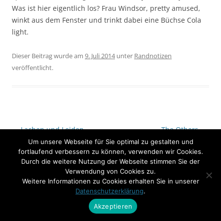
Was ist hier eigentlich los? Frau Windsor, pretty amused,
winkt aus dem Fenster und trinkt dabei eine Büchse Cola
light.
Dieser Beitrag wurde am
9. Juli 2014
unter
Randnotizen
veröffentlicht.
Beitrags-
←
Lachen und Leiden.
The Others.
→
Um unsere Webseite für Sie optimal zu gestalten und
Navigation
fortlaufend verbessern zu können, verwenden wir Cookies.
Durch die weitere Nutzung der Webseite stimmen Sie der
Verwendung von Cookies zu.
Weitere Informationen zu Cookies erhalten Sie in unserer
Datenschutzerklärung
.
Akzeptieren