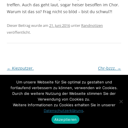
treffen. Auch das geht laut, sogar heiser besoffen im Chor.
Warum ist das so? Frag nicht so blöd – bist du schwul?!
Dieser Beitrag wurde am
21. Juni 2016
unter
Randnotizen
veröffentlicht.
Beitrags-
←
Kiezputzer.
Chr-bzzz.
→
Navigation
Um unsere Webseite für Sie optimal zu gestalten und
fortlaufend verbessern zu können, verwenden wir Cookies.
Durch die weitere Nutzung der Webseite stimmen Sie der
Verwendung von Cookies zu.
Weitere Informationen zu Cookies erhalten Sie in unserer
Datenschutzerklärung
.
Akzeptieren