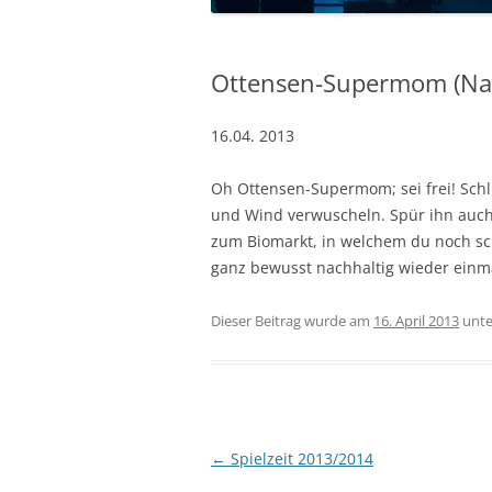
Ottensen-Supermom (Nac
16.04. 2013
Oh Ottensen-Supermom; sei frei! Schl
und Wind verwuscheln. Spür ihn auch
zum Biomarkt, in welchem du noch schn
ganz bewusst nachhaltig wieder einma
Dieser Beitrag wurde am
16. April 2013
unt
Beitrags-
←
Spielzeit 2013/2014
Navigation