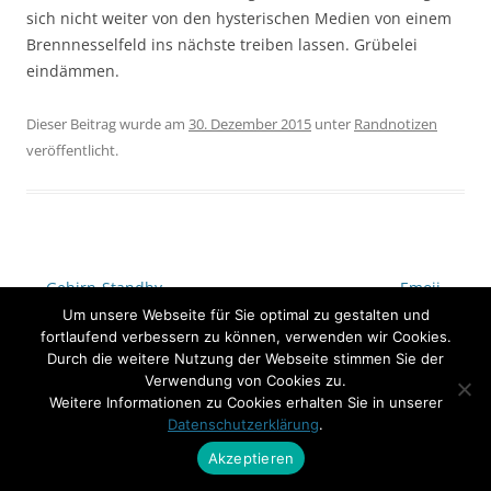
sich nicht weiter von den hysterischen Medien von einem
Brennnesselfeld ins nächste treiben lassen. Grübelei
eindämmen.
Dieser Beitrag wurde am
30. Dezember 2015
unter
Randnotizen
veröffentlicht.
Beitrags-
←
Gehirn-Standby.
Emoji.
→
Um unsere Webseite für Sie optimal zu gestalten und
Navigation
fortlaufend verbessern zu können, verwenden wir Cookies.
Durch die weitere Nutzung der Webseite stimmen Sie der
Verwendung von Cookies zu.
Weitere Informationen zu Cookies erhalten Sie in unserer
Datenschutzerklärung
.
Akzeptieren