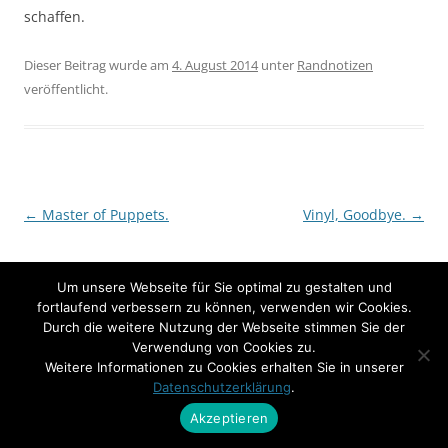
schaffen.
Dieser Beitrag wurde am
4. August 2014
unter
Randnotizen
veröffentlicht.
Beitrags-
←
Master of Puppets.
Vinyl, Goodbye.
→
Navigation
Um unsere Webseite für Sie optimal zu gestalten und
fortlaufend verbessern zu können, verwenden wir Cookies.
Durch die weitere Nutzung der Webseite stimmen Sie der
Verwendung von Cookies zu.
Weitere Informationen zu Cookies erhalten Sie in unserer
Datenschutzerklärung
.
Akzeptieren